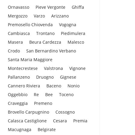
Ornavasso
Pieve Vergonte
Ghiffa
Mergozzo
Varzo
Arizzano
Premosello Chiovenda
Vogogna
Cambiasca
Trontano
Piedimulera
Masera
Beura Cardezza
Malesco
Crodo
San Bernardino Verbano
Santa Maria Maggiore
Montecrestese
Valstrona
Vignone
Pallanzeno
Druogno
Gignese
Cannero Riviera
Baceno
Nonio
Oggebbio
Re
Bee
Toceno
Craveggia
Premeno
Brovello Carpugnino
Cossogno
Calasca Castiglione
Cesara
Premia
Macugnaga
Belgirate