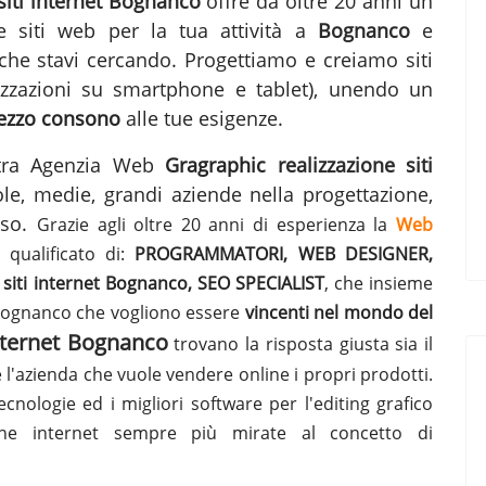
 siti internet Bognanco
offre da oltre 20 anni un
ne siti web per la tua attività a
Bognanco
e
he stavi cercando. Progettiamo e creiamo siti
lizzazioni su smartphone e tablet), unendo un
ezzo consono
alle tue esigenze.
ostra Agenzia Web
Gragraphic
realizzazione siti
ole, medie, grandi aziende nella progettazione,
sso.
Grazie agli oltre 20 anni di esperienza la
Web
qualificato di:
PROGRAMMATORI, WEB DESIGNER,
siti internet Bognanco, SEO SPECIALIST
, che insieme
 Bognanco che vogliono essere
vincenti nel mondo del
internet Bognanco
trovano la risposta giusta sia il
e l'azienda che vuole vendere online i propri prodotti.
ecnologie ed i migliori software per l'editing grafico
gine internet sempre più mirate al concetto di