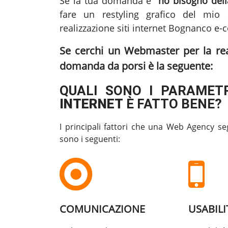
Se la tua domanda è
"ho bisogno della
fare un restyling grafico del mio s
realizzazione siti internet Bognanco
e-c
Se cerchi un Webmaster per la
re
domanda da porsi è la seguente:
QUALI SONO I PARAMETR
INTERNET
È FATTO BENE?
I principali fattori che una Web Agency se
sono i seguenti:
COMUNICAZIONE
USABILI