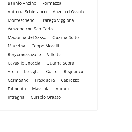
Bannio Anzino
Formazza
Antrona Schieranco
Anzola d Ossola
Montescheno
Trarego Viggiona
Vanzone con San Carlo
Madonna del Sasso
Quarna Sotto
Miazzina
Ceppo Morelli
Borgomezzavalle
Villette
Cavaglio Spoccia
Quarna Sopra
Arola
Loreglia
Gurro
Bognanco
Germagno
Trasquera
Caprezzo
Falmenta
Massiola
Aurano
Intragna
Cursolo Orasso