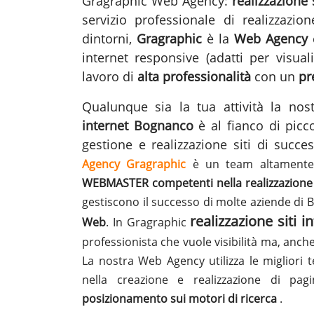
Gragraphic Web Agency:
realizzazione
servizio professionale di realizzazio
dintorni,
Gragraphic
è la
Web Agency
c
internet responsive (adatti per visua
lavoro di
alta professionalità
con un
pr
Qualunque sia la tua attività la n
internet Bognanco
è al fianco di picc
gestione e
realizzazione siti
di succe
Agency Gragraphic
è un team altamente 
WEBMASTER competenti nella realizzazione 
gestiscono il successo di molte aziende di
realizzazione siti 
Web
. In Gragraphic
professionista che vuole visibilità ma, anch
La nostra Web Agency utilizza le migliori t
nella creazione e realizzazione di pa
posizionamento sui motori di ricerca
.