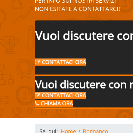
PER INFO SUI
NOSTRI
SERVIZI
NON ESITATE A
CONTATTA
R
CI!
Vuoi discutere co
CONTATTACI ORA
Vuoi discutere con 
CONTATTACI ORA
CHIAMA ORA
Sei qui:
Home
Bognanco