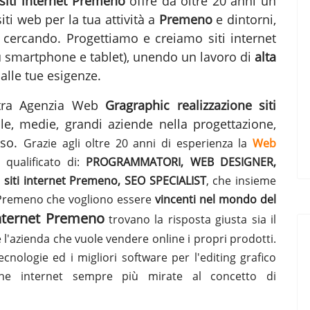
 siti internet Premeno
offre da oltre 20 anni un
iti web per la tua attività a
Premeno
e dintorni,
 cercando. Progettiamo e creiamo siti internet
su smartphone e tablet), unendo un lavoro di
alta
alle tue esigenze.
ostra Agenzia Web
Gragraphic
realizzazione siti
le, medie, grandi aziende nella progettazione,
sso.
Grazie agli oltre 20 anni di esperienza la
Web
qualificato di:
PROGRAMMATORI, WEB DESIGNER,
siti internet Premeno, SEO SPECIALIST
, che insieme
i Premeno che vogliono essere
vincenti nel mondo del
 internet Premeno
trovano la risposta giusta sia il
e l'azienda che vuole vendere online i propri prodotti.
ecnologie ed i migliori software per l'editing grafico
gine internet sempre più mirate al concetto di