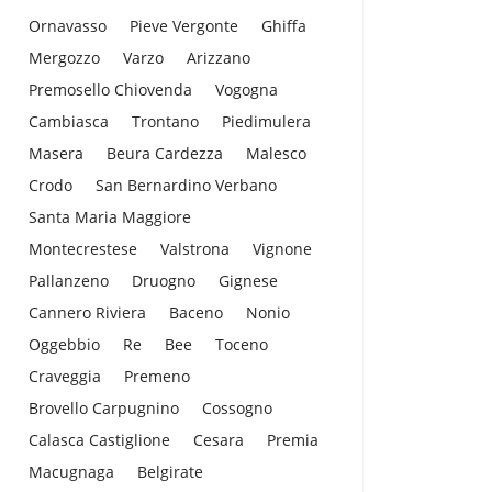
Ornavasso
Pieve Vergonte
Ghiffa
Mergozzo
Varzo
Arizzano
Premosello Chiovenda
Vogogna
Cambiasca
Trontano
Piedimulera
Masera
Beura Cardezza
Malesco
Crodo
San Bernardino Verbano
Santa Maria Maggiore
Montecrestese
Valstrona
Vignone
Pallanzeno
Druogno
Gignese
Cannero Riviera
Baceno
Nonio
Oggebbio
Re
Bee
Toceno
Craveggia
Premeno
Brovello Carpugnino
Cossogno
Calasca Castiglione
Cesara
Premia
Macugnaga
Belgirate