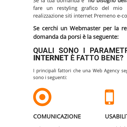
Se la tua domanda è
"ho bisogno della
fare un restyling grafico del mio s
realizzazione siti internet Premeno
e-co
Se cerchi un Webmaster per la
re
domanda da porsi è la seguente:
QUALI SONO I PARAMETR
INTERNET
È FATTO BENE?
I principali fattori che una Web Agency se
sono i seguenti:
COMUNICAZIONE
USABILI