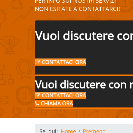
PER INFO SUI
NOSTRI
SERVIZI
NON ESITATE A
CONTATTA
R
CI!
Vuoi discutere co
CONTATTACI ORA
Vuoi discutere con 
CONTATTACI ORA
CHIAMA ORA
Sei qui:
Home
Premeno