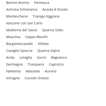
Bannio Anzino
Formazza
Antrona Schieranco
Anzola d Ossola
Montescheno
Trarego Viggiona
Vanzone con San Carlo
Madonna del Sasso
Quarna Sotto
Miazzina
Ceppo Morelli
Borgomezzavalle
Villette
Cavaglio Spoccia
Quarna Sopra
Arola
Loreglia
Gurro
Bognanco
Germagno
Trasquera
Caprezzo
Falmenta
Massiola
Aurano
Intragna
Cursolo Orasso