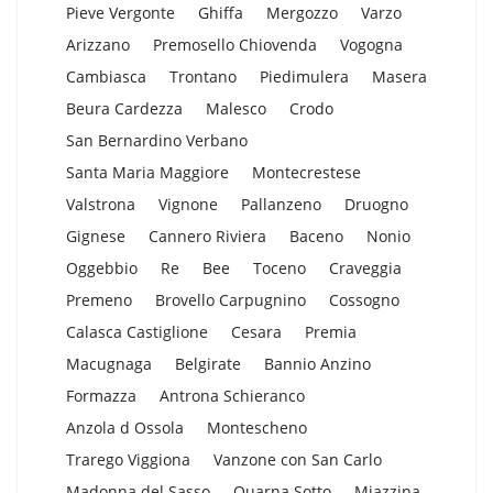
Pieve Vergonte
Ghiffa
Mergozzo
Varzo
Arizzano
Premosello Chiovenda
Vogogna
Cambiasca
Trontano
Piedimulera
Masera
Beura Cardezza
Malesco
Crodo
San Bernardino Verbano
Santa Maria Maggiore
Montecrestese
Valstrona
Vignone
Pallanzeno
Druogno
Gignese
Cannero Riviera
Baceno
Nonio
Oggebbio
Re
Bee
Toceno
Craveggia
Premeno
Brovello Carpugnino
Cossogno
Calasca Castiglione
Cesara
Premia
Macugnaga
Belgirate
Bannio Anzino
Formazza
Antrona Schieranco
Anzola d Ossola
Montescheno
Trarego Viggiona
Vanzone con San Carlo
Madonna del Sasso
Quarna Sotto
Miazzina