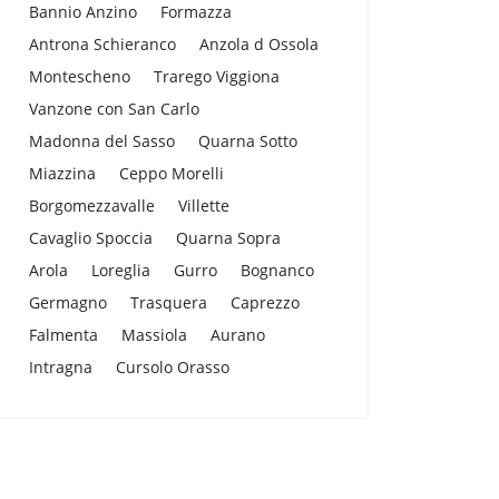
Bannio Anzino
Formazza
Antrona Schieranco
Anzola d Ossola
Montescheno
Trarego Viggiona
Vanzone con San Carlo
Madonna del Sasso
Quarna Sotto
Miazzina
Ceppo Morelli
Borgomezzavalle
Villette
Cavaglio Spoccia
Quarna Sopra
Arola
Loreglia
Gurro
Bognanco
Germagno
Trasquera
Caprezzo
Falmenta
Massiola
Aurano
Intragna
Cursolo Orasso