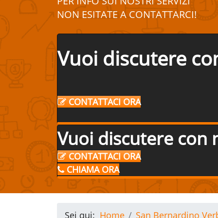
PER INFO SUI
NOSTRI
SERVIZI
NON ESITATE A
CONTATTA
R
CI!
Vuoi discutere co
CONTATTACI ORA
Vuoi discutere con 
CONTATTACI ORA
CHIAMA ORA
Sei qui:
Home
San Bernardino Ve