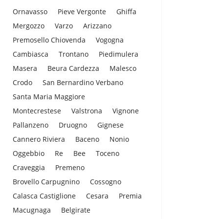
Ornavasso
Pieve Vergonte
Ghiffa
Mergozzo
Varzo
Arizzano
Premosello Chiovenda
Vogogna
Cambiasca
Trontano
Piedimulera
Masera
Beura Cardezza
Malesco
Crodo
San Bernardino Verbano
Santa Maria Maggiore
Montecrestese
Valstrona
Vignone
Pallanzeno
Druogno
Gignese
Cannero Riviera
Baceno
Nonio
Oggebbio
Re
Bee
Toceno
Craveggia
Premeno
Brovello Carpugnino
Cossogno
Calasca Castiglione
Cesara
Premia
Macugnaga
Belgirate