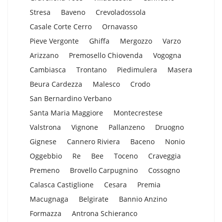
Stresa
Baveno
Crevoladossola
Casale Corte Cerro
Ornavasso
Pieve Vergonte
Ghiffa
Mergozzo
Varzo
Arizzano
Premosello Chiovenda
Vogogna
Cambiasca
Trontano
Piedimulera
Masera
Beura Cardezza
Malesco
Crodo
San Bernardino Verbano
Santa Maria Maggiore
Montecrestese
Valstrona
Vignone
Pallanzeno
Druogno
Gignese
Cannero Riviera
Baceno
Nonio
Oggebbio
Re
Bee
Toceno
Craveggia
Premeno
Brovello Carpugnino
Cossogno
Calasca Castiglione
Cesara
Premia
Macugnaga
Belgirate
Bannio Anzino
Formazza
Antrona Schieranco