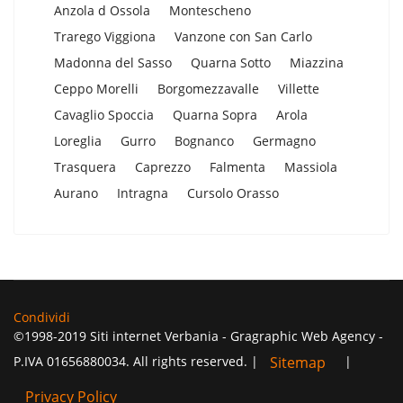
Anzola d Ossola
Montescheno
Trarego Viggiona
Vanzone con San Carlo
Madonna del Sasso
Quarna Sotto
Miazzina
Ceppo Morelli
Borgomezzavalle
Villette
Cavaglio Spoccia
Quarna Sopra
Arola
Loreglia
Gurro
Bognanco
Germagno
Trasquera
Caprezzo
Falmenta
Massiola
Aurano
Intragna
Cursolo Orasso
Condividi
©1998-2019 Siti internet Verbania - Gragraphic Web Agency -
P.IVA 01656880034. All rights reserved. |
|
Sitemap
Privacy Policy